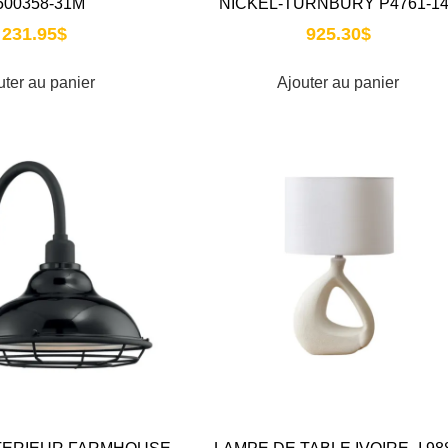
500358-31M
NICKEL-TURNBURY P4761-14
231.95
$
925.30
$
uter au panier
Ajouter au panier