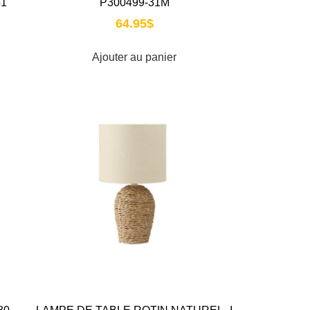
1
P300499-31M
64.95
$
Ajouter au panier