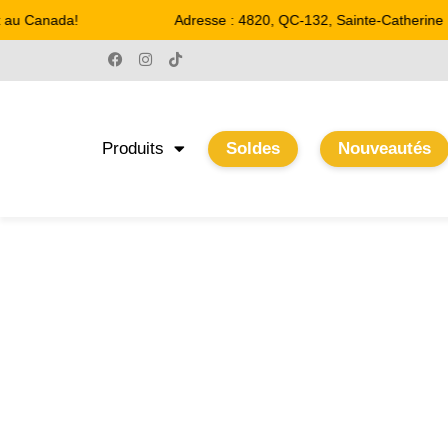
Canada!
Adresse : 4820, QC-132, Sainte-Catherine
Produits
Soldes
Nouveautés
1 AN
Accueil
/ Product Garantie / 1 an