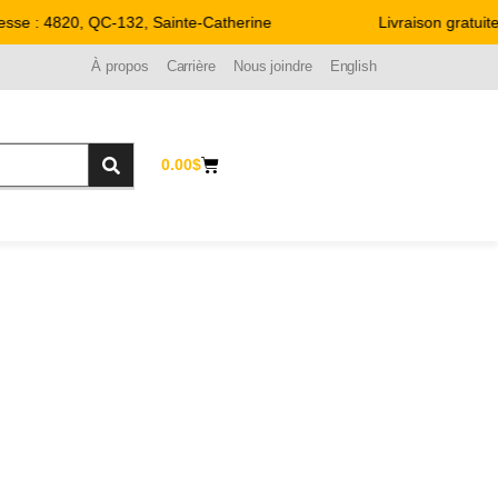
: 4820, QC-132, Sainte-Catherine
Livraison gratuite par
À propos
Carrière
Nous joindre
English
0.00
$