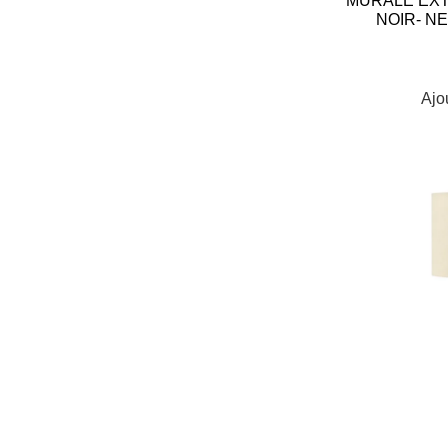
MURALE EX
NOIR- N
Ajo