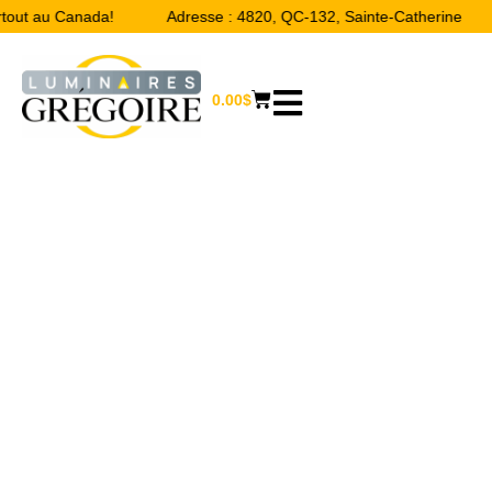
rtout au Canada!
Adresse : 4820, QC-132, Sainte-Catherine
0.00
$
MEUBLES ET
DÉCORATIONS
Accueil
/
Boutique
/ Meubles et Décorations