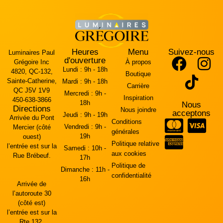
Heures
Menu
Suivez-nous
Luminaires Paul
d'ouverture
Grégoire Inc
À propos
Lundi :
9h - 18h
4820, QC-132,
Boutique
Sainte-Catherine,
Mardi :
9h - 18h
Carrière
QC J5V 1V9
Mercredi :
9h -
Inspiration
450-638-3866
18h
Nous
Directions
Nous joindre
acceptons
Jeudi :
9h - 19h
Arrivée du Pont
Conditions
Vendredi :
9h -
Mercier (côté
générales
19h
ouest)
Politique relative
l’entrée est sur la
Samedi :
10h -
aux cookies
Rue Brébeuf.
17h
Politique de
Dimanche :
11h -
confidentialité
16h
Arrivée de
l’autoroute 30
(côté est)
l’entrée est sur la
Rte 132.