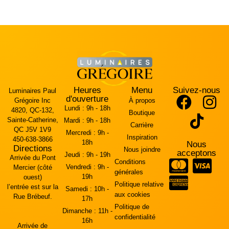
Heures
Menu
Suivez-nous
Luminaires Paul
d'ouverture
Grégoire Inc
À propos
Lundi :
9h - 18h
4820, QC-132,
Boutique
Sainte-Catherine,
Mardi :
9h - 18h
Carrière
QC J5V 1V9
Mercredi :
9h -
Inspiration
450-638-3866
18h
Nous
Directions
Nous joindre
acceptons
Jeudi :
9h - 19h
Arrivée du Pont
Conditions
Vendredi :
9h -
Mercier (côté
générales
19h
ouest)
Politique relative
l’entrée est sur la
Samedi :
10h -
aux cookies
Rue Brébeuf.
17h
Politique de
Dimanche :
11h -
confidentialité
16h
Arrivée de