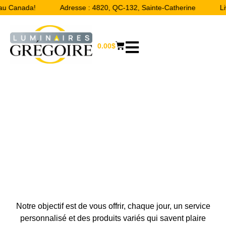
 au Canada!
Adresse : 4820, QC-132, Sainte-Catherine
Li
0.00
$
NOUS JOINDRE
Accueil
/ Nous joindre
Notre objectif est de vous offrir, chaque jour, un service
personnalisé et des produits variés qui savent plaire