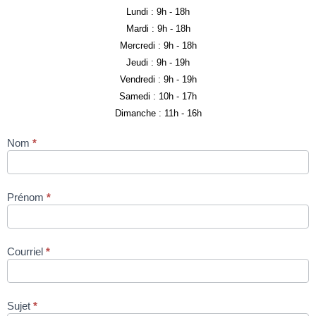
Lundi :
9h - 18h
Mardi :
9h - 18h
Mercredi :
9h - 18h
Jeudi :
9h - 19h
Vendredi :
9h - 19h
Samedi :
10h - 17h
Dimanche :
11h - 16h
Nom
*
Nous
contacter
Prénom
*
Courriel
*
Sujet
*