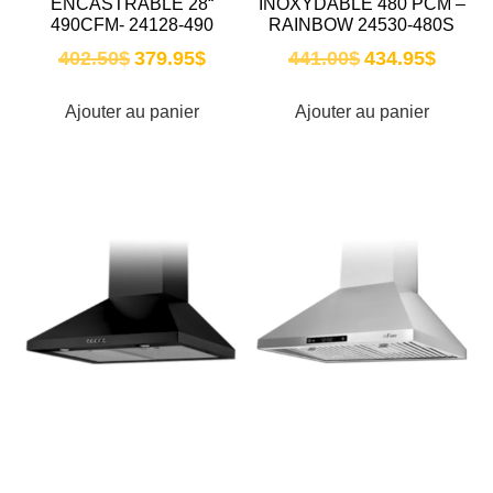
ENCASTRABLE 28“
INOXYDABLE 480 PCM –
490CFM- 24128-490
RAINBOW 24530-480S
402.50
$
379.95
$
441.00
$
434.95
$
Ajouter au panier
Ajouter au panier