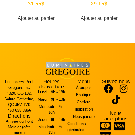
31.55
$
29.15
$
Ajouter au panier
Ajouter au panier
Heures
Menu
Suivez-nous
Luminaires Paul
d'ouverture
Grégoire Inc
À propos
Lundi :
9h - 18h
4820, QC-132,
Boutique
Sainte-Catherine,
Mardi :
9h - 18h
Carrière
QC J5V 1V9
Mercredi :
9h -
Inspiration
450-638-3866
18h
Nous
Directions
Nous joindre
acceptons
Jeudi :
9h - 19h
Arrivée du Pont
Conditions
Vendredi :
9h -
Mercier (côté
générales
19h
ouest)