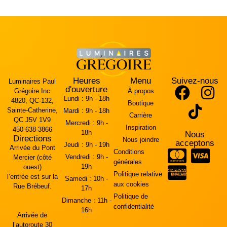
Heures
Menu
Suivez-nous
Luminaires Paul
d'ouverture
Grégoire Inc
À propos
Lundi :
9h - 18h
4820, QC-132,
Boutique
Sainte-Catherine,
Mardi :
9h - 18h
Carrière
QC J5V 1V9
Mercredi :
9h -
Inspiration
450-638-3866
18h
Nous
Directions
Nous joindre
acceptons
Jeudi :
9h - 19h
Arrivée du Pont
Conditions
Vendredi :
9h -
Mercier (côté
générales
19h
ouest)
Politique relative
l’entrée est sur la
Samedi :
10h -
aux cookies
Rue Brébeuf.
17h
Politique de
Dimanche :
11h -
confidentialité
16h
Arrivée de
l’autoroute 30