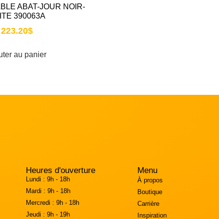
BLE ABAT-JOUR NOIR-
ITE 390063A
223.20
$
uter au panier
Heures d'ouverture
Menu
Lundi :
9h - 18h
À propos
Mardi :
9h - 18h
Boutique
Mercredi :
9h - 18h
Carrière
Jeudi :
9h - 19h
Inspiration