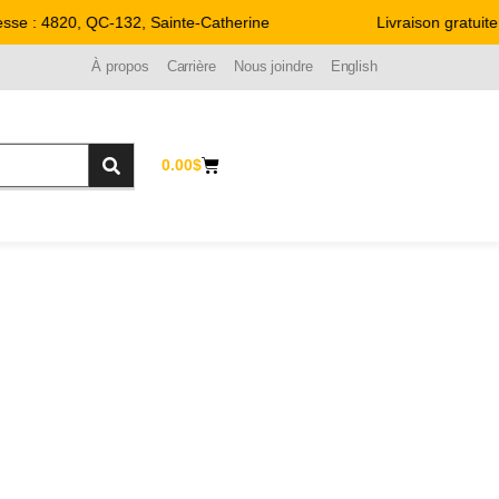
 : 4820, QC-132, Sainte-Catherine
Livraison gratuite pa
À propos
Carrière
Nous joindre
English
0.00
$