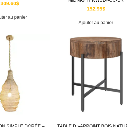
MIDNIGHT RWS24-CC-BK
309.60
$
152.95
$
uter au panier
Ajouter au panier
N SIMPLE DORÉE –
TABLE D »APPOINT BOIS NATU