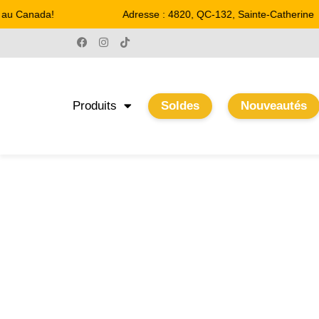
u Canada!
Adresse : 4820, QC-132, Sainte-Catherine
Produits
Soldes
Nouveautés
24"
Accueil
/ Product Hauteur / 24"