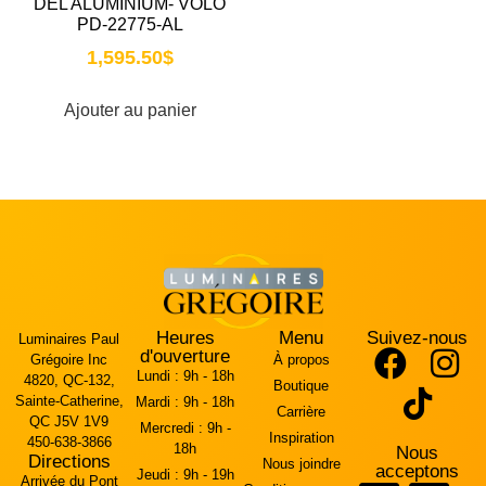
DEL ALUMINIUM- VOLO
PD-22775-AL
1,595.50
$
Ajouter au panier
Heures
Menu
Suivez-nous
Luminaires Paul
d'ouverture
Grégoire Inc
À propos
Lundi :
9h - 18h
4820, QC-132,
Boutique
Sainte-Catherine,
Mardi :
9h - 18h
Carrière
QC J5V 1V9
Mercredi :
9h -
Inspiration
450-638-3866
18h
Nous
Directions
Nous joindre
acceptons
Jeudi :
9h - 19h
Arrivée du Pont