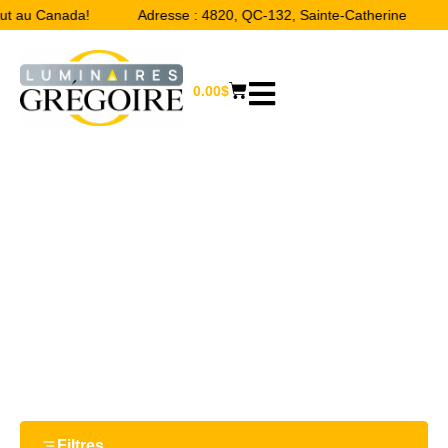
out au Canada!
Adresse : 4820, QC-132, Sainte-Catherine
0.00
$
1 1/2“
Accueil
/ Product Largeur / 1 1/2“
Filtres