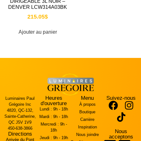
DIRIGEABLE 3L NOIR –
DENVER LCW314A03BK
215.05
$
Ajouter au panier
Heures
Menu
Suivez-nous
Luminaires Paul
d'ouverture
Grégoire Inc
À propos
Lundi :
9h - 18h
4820, QC-132,
Boutique
Sainte-Catherine,
Mardi :
9h - 18h
Carrière
QC J5V 1V9
Mercredi :
9h -
Inspiration
450-638-3866
18h
Nous
Directions
Nous joindre
acceptons
Jeudi :
9h - 19h
Arrivée du Pont