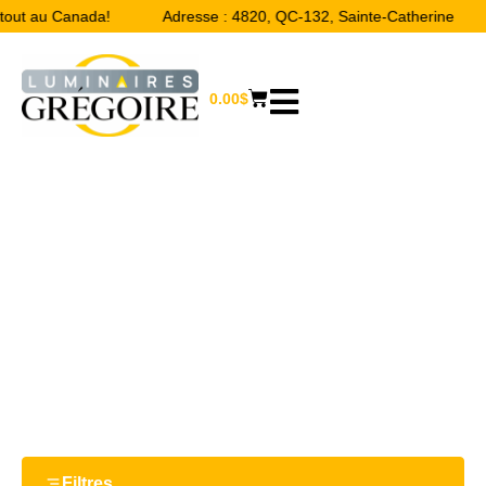
rtout au Canada!
Adresse : 4820, QC-132, Sainte-Catherine
0.00
$
12 1/4“
Accueil
/ Product Largeur / 12 1/4“
Filtres