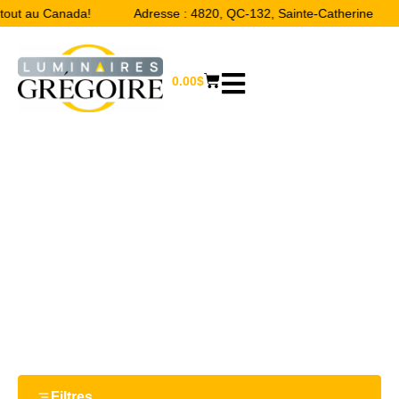
rtout au Canada!
Adresse : 4820, QC-132, Sainte-Catherine
0.00
$
12.21''
Accueil
/ Product Largeur / 12.21''
Filtres