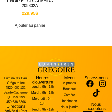
L NOIR ET OR- ALMEIDA
205302A
229.95
$
Ajouter au panier
Heures
Menu
Suivez-nous
Luminaires Paul
d'ouverture
Grégoire Inc
À propos
Lundi :
9h - 18h
4820, QC-132,
Boutique
Sainte-Catherine,
Mardi :
9h - 18h
Carrière
QC J5V 1V9
Mercredi :
9h -
Inspiration
450-638-3866
18h
Nous
Directions
Nous joindre
acceptons
Jeudi :
9h - 19h
Arrivée du Pont