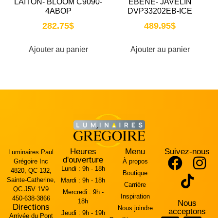
LAITON- BLOOM C9090-
EBENE- JAVELIN
4ABOP
DVP33202EB-ICE
282.75
$
489.95
$
Ajouter au panier
Ajouter au panier
Heures
Menu
Suivez-nous
Luminaires Paul
d'ouverture
Grégoire Inc
À propos
Lundi :
9h - 18h
4820, QC-132,
Boutique
Sainte-Catherine,
Mardi :
9h - 18h
Carrière
QC J5V 1V9
Mercredi :
9h -
Inspiration
450-638-3866
18h
Nous
Directions
Nous joindre
acceptons
Jeudi :
9h - 19h
Arrivée du Pont