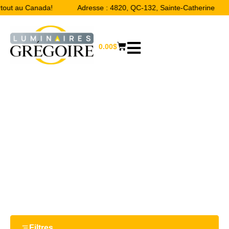
rtout au Canada!
Adresse : 4820, QC-132, Sainte-Catherine
0.00
$
12.75“
Accueil
/ Product Largeur / 12.75“
Filtres