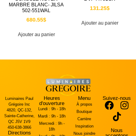
MARBRE BLANC- JILSA
131.25
$
502-551WAL
680.55
$
Ajouter au panier
Ajouter au panier
Heures
Menu
Suivez-nous
Luminaires Paul
d'ouverture
Grégoire Inc
À propos
Lundi :
9h - 18h
4820, QC-132,
Boutique
Sainte-Catherine,
Mardi :
9h - 18h
Carrière
QC J5V 1V9
Mercredi :
9h -
Inspiration
450-638-3866
18h
Nous
Directions
Nous joindre
acceptons