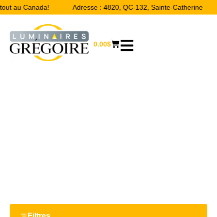
tout au Canada!
Adresse : 4820, QC-132, Sainte-Catherine
0.00
$
14''
Accueil
/ Product Largeur / 14''
Filtres