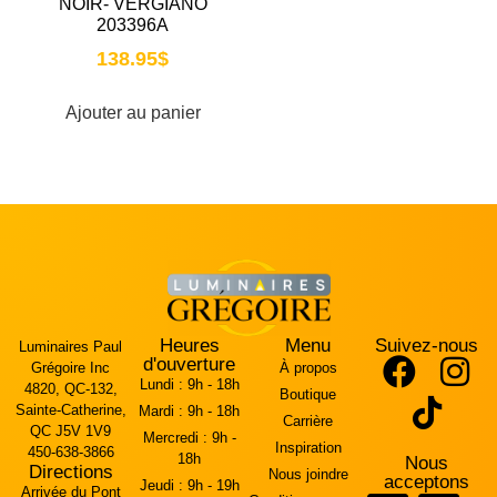
NOIR- VERGIANO
203396A
138.95
$
Ajouter au panier
Heures
Menu
Suivez-nous
Luminaires Paul
d'ouverture
Grégoire Inc
À propos
Lundi :
9h - 18h
4820, QC-132,
Boutique
Sainte-Catherine,
Mardi :
9h - 18h
Carrière
QC J5V 1V9
Mercredi :
9h -
Inspiration
450-638-3866
18h
Nous
Directions
Nous joindre
acceptons
Jeudi :
9h - 19h
Arrivée du Pont