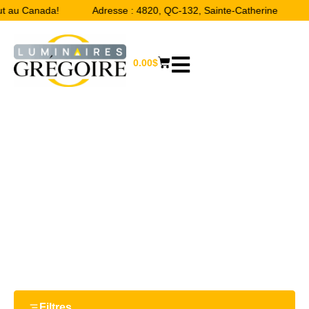
ut au Canada!
Adresse : 4820, QC-132, Sainte-Catherine
0.00
$
15.47“
Accueil
/ Product Largeur / 15.47“
Filtres