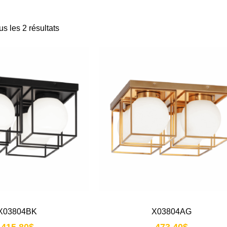
us les 2 résultats
X03804BK
X03804AG
415.80
$
473.40
$