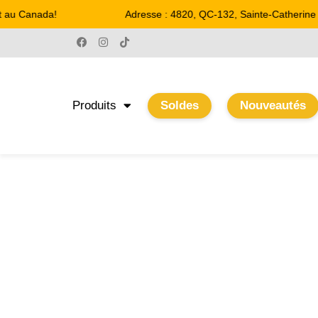
 au Canada!
Adresse : 4820, QC-132, Sainte-Catherine
Produits
Soldes
Nouveautés
15" X 15"
Accueil
/ Product Largeur / 15" X 15"