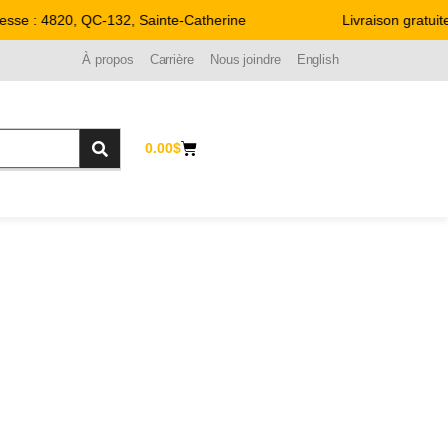
se : 4820, QC-132, Sainte-Catherine
Livraison gratuite
À propos
Carrière
Nous joindre
English
0.00
$