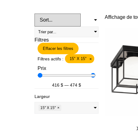
Affichage de to
Filtres
Effacer les filtres
Filtres actifs :
15" X 15"
×
Prix
416
$
—
474
$
Largeur
15" X 15"
×