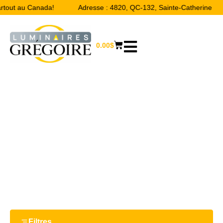
artout au Canada!
Adresse : 4820, QC-132, Sainte-Catherine
0.00
$
16.25“
Accueil
/ Product Largeur / 16.25“
Filtres