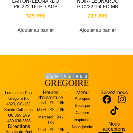
LAITON- LEONARDO
NOIR- LEONARDO
PIC222-16LED-AGB
PIC222-16LED-MB
329.95
$
217.80
$
Ajouter au panier
Ajouter au panier
Heures
Menu
Suivez-nous
Luminaires Paul
d'ouverture
Grégoire Inc
À propos
Lundi :
9h - 18h
4820, QC-132,
Boutique
Sainte-Catherine,
Mardi :
9h - 18h
Carrière
QC J5V 1V9
Mercredi :
9h -
Inspiration
450-638-3866
18h
Nous
Directions
Nous joindre
acceptons
Jeudi :
9h - 19h
Arrivée du Pont