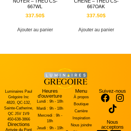
NOYER – THEO CS-
CHÊNE – THEO CS-
667WL
667OAK
337.50
$
337.50
$
Ajouter au panier
Ajouter au panier
Heures
Menu
Suivez-nous
Luminaires Paul
d'ouverture
Grégoire Inc
À propos
Lundi :
9h - 18h
4820, QC-132,
Boutique
Sainte-Catherine,
Mardi :
9h - 18h
Carrière
QC J5V 1V9
Mercredi :
9h -
Inspiration
450-638-3866
18h
Nous
Directions
Nous joindre
acceptons
Jeudi :
9h - 19h
Arrivée du Pont