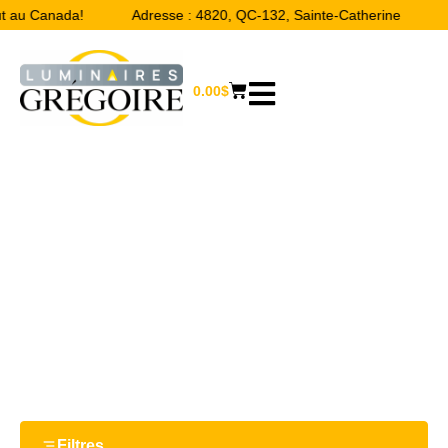
ut au Canada!
Adresse : 4820, QC-132, Sainte-Catherine
0.00
$
16.7"
Accueil
/ Product Largeur / 16.7"
Filtres