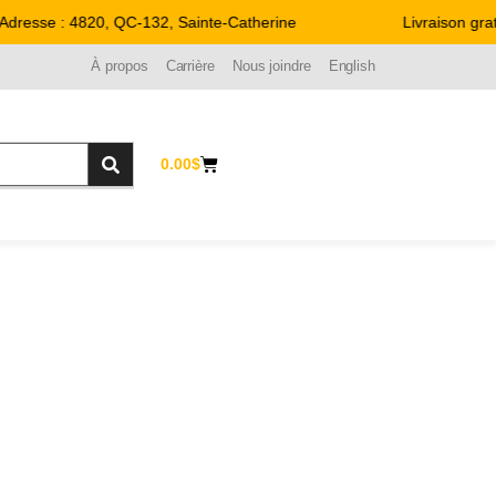
dresse : 4820, QC-132, Sainte-Catherine
Livraison grat
À propos
Carrière
Nous joindre
English
0.00
$