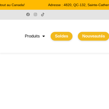
tout au Canada!
Adresse : 4820, QC-132, Sainte-Catheri
Produits
Soldes
Nouveautés
17.13"
Accueil
/ Product Largeur / 17.13"