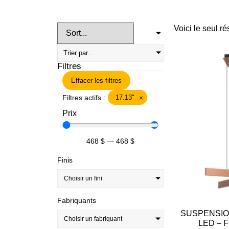
Voici le seul ré
Filtres
Effacer les filtres
Filtres actifs :
17.13"
×
Prix
468
$
—
468
$
Finis
Choisir un fini
Fabriquants
SUSPENSIO
Choisir un fabriquant
LED – 