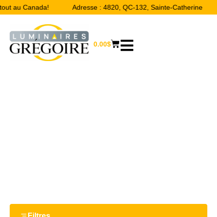
rtout au Canada!
Adresse : 4820, QC-132, Sainte-Catherine
0.00
$
17.32“
Accueil
/ Product Largeur / 17.32“
Filtres