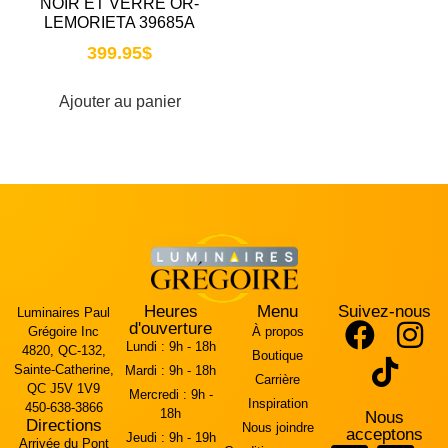
NOIR ET VERRE OR-
LEMORIETA 39685A
399.95
$
Ajouter au panier
Heures
Menu
Suivez-nous
Luminaires Paul
d'ouverture
Grégoire Inc
À propos
Lundi :
9h - 18h
4820, QC-132,
Boutique
Sainte-Catherine,
Mardi :
9h - 18h
Carrière
QC J5V 1V9
Mercredi :
9h -
Inspiration
450-638-3866
18h
Nous
Directions
Nous joindre
acceptons
Jeudi :
9h - 19h
Arrivée du Pont