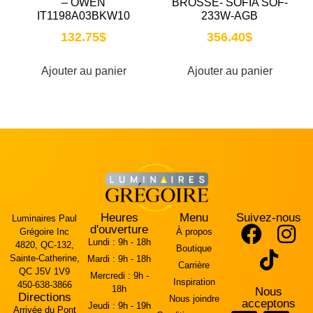
– OWEN
BROSSÉ- SOFIA SOF-
IT1198A03BKW10
233W-AGB
132.75
$
356.40
$
Ajouter au panier
Ajouter au panier
Heures
Menu
Suivez-nous
Luminaires Paul
d'ouverture
Grégoire Inc
À propos
Lundi :
9h - 18h
4820, QC-132,
Boutique
Sainte-Catherine,
Mardi :
9h - 18h
Carrière
QC J5V 1V9
Mercredi :
9h -
Inspiration
450-638-3866
18h
Nous
Directions
Nous joindre
acceptons
Jeudi :
9h - 19h
Arrivée du Pont