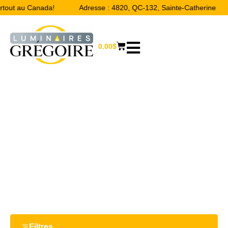
artout au Canada!
Adresse : 4820, QC-132, Sainte-Catherine
0.00
$
23’’
Accueil
/ Product Largeur / 23’’
Filtres