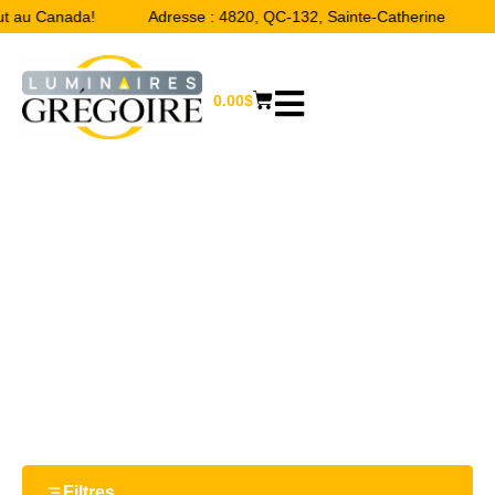
ut au Canada!
Adresse : 4820, QC-132, Sainte-Catherine
0.00
$
27''
Accueil
/ Product Largeur / 27''
Filtres