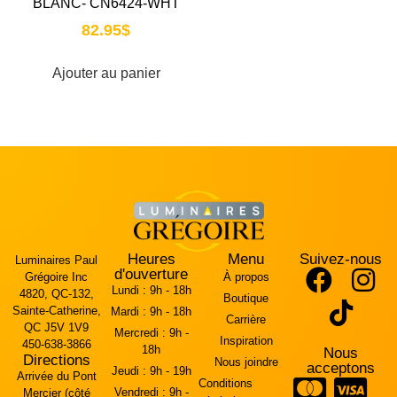
BLANC- CN6424-WHT
82.95
$
Ajouter au panier
Heures
Menu
Suivez-nous
Luminaires Paul
d'ouverture
Grégoire Inc
À propos
Lundi :
9h - 18h
4820, QC-132,
Boutique
Sainte-Catherine,
Mardi :
9h - 18h
Carrière
QC J5V 1V9
Mercredi :
9h -
Inspiration
450-638-3866
18h
Nous
Directions
Nous joindre
acceptons
Jeudi :
9h - 19h
Arrivée du Pont
Conditions
Vendredi :
9h -
Mercier (côté