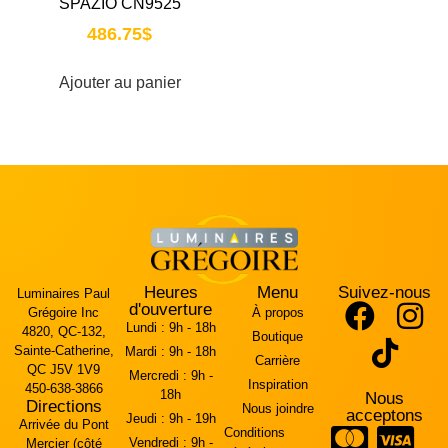
SPAZIO CN9525
486.75
$
Ajouter au panier
Heures
Menu
Suivez-nous
Luminaires Paul
d'ouverture
Grégoire Inc
À propos
Lundi :
9h - 18h
4820, QC-132,
Boutique
Sainte-Catherine,
Mardi :
9h - 18h
Carrière
QC J5V 1V9
Mercredi :
9h -
Inspiration
450-638-3866
18h
Nous
Directions
Nous joindre
acceptons
Jeudi :
9h - 19h
Arrivée du Pont
Conditions
Vendredi :
9h -
Mercier (côté