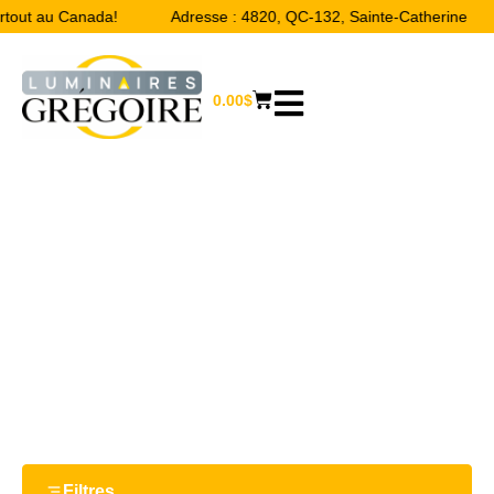
artout au Canada!
Adresse : 4820, QC-132, Sainte-Catherine
0.00
$
30.875"
Accueil
/ Product Largeur / 30.875"
Filtres