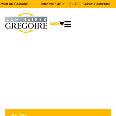
artout au Canada!
Adresse : 4820, QC-132, Sainte-Catherine
0.00
$
33.5''
Accueil
/ Product Largeur / 33.5''
Filtres