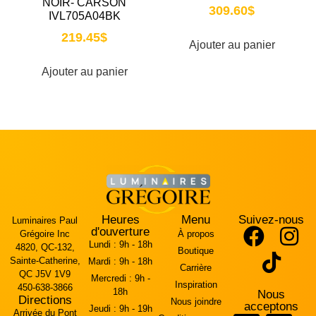
NOIR- CARSON
309.60
$
IVL705A04BK
219.45
$
Ajouter au panier
Ajouter au panier
Heures
Menu
Suivez-nous
Luminaires Paul
d'ouverture
Grégoire Inc
À propos
Lundi :
9h - 18h
4820, QC-132,
Boutique
Sainte-Catherine,
Mardi :
9h - 18h
Carrière
QC J5V 1V9
Mercredi :
9h -
Inspiration
450-638-3866
18h
Nous
Directions
Nous joindre
acceptons
Jeudi :
9h - 19h
Arrivée du Pont