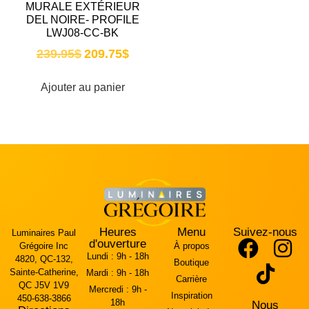
MURALE EXTÉRIEUR
DEL NOIRE- PROFILE
LWJ08-CC-BK
239.95
$
209.75
$
Ajouter au panier
Heures
Menu
Suivez-nous
Luminaires Paul
d'ouverture
Grégoire Inc
À propos
Lundi :
9h - 18h
4820, QC-132,
Boutique
Sainte-Catherine,
Mardi :
9h - 18h
Carrière
QC J5V 1V9
Mercredi :
9h -
Inspiration
450-638-3866
18h
Nous