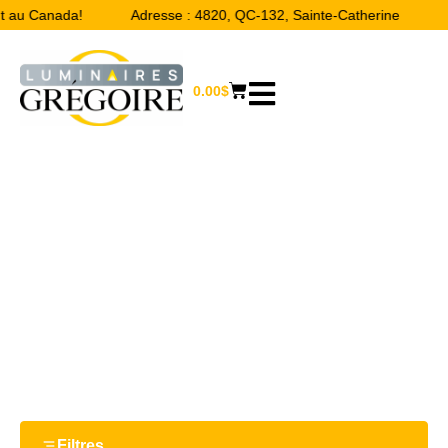
ut au Canada!
Adresse : 4820, QC-132, Sainte-Catherine
0.00
$
4-1/2''
Accueil
/ Product Largeur / 4-1/2''
Filtres