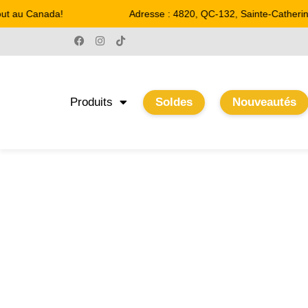
ut au Canada!
Adresse : 4820, QC-132, Sainte-Catherine
Produits
Soldes
Nouveautés
4.33''
Accueil
/ Product Largeur / 4.33''