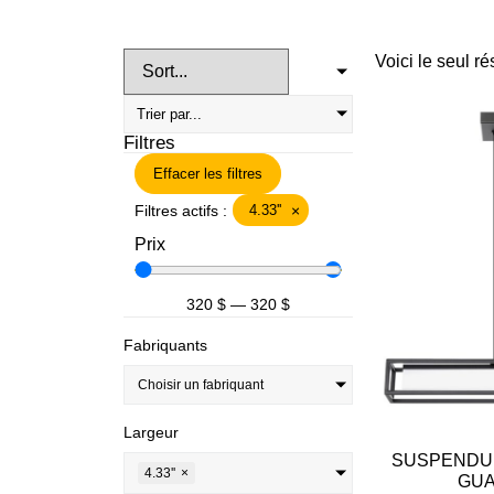
Voici le seul ré
Filtres
Effacer les filtres
Filtres actifs :
4.33''
×
Prix
320
$
—
320
$
Fabriquants
Choisir un fabriquant
Largeur
SUSPENDU 
4.33''
×
GUA