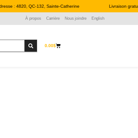
esse : 4820, QC-132, Sainte-Catherine
Livraison gratui
À propos
Carrière
Nous joindre
English
0.00
$