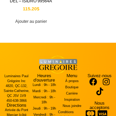
DEL – ISIDRO 99564A
115.20
$
Ajouter au panier
Heures
Menu
Suivez-nous
Luminaires Paul
d'ouverture
Grégoire Inc
À propos
Lundi :
9h - 18h
4820, QC-132,
Boutique
Sainte-Catherine,
Mardi :
9h - 18h
Carrière
QC J5V 1V9
Mercredi :
9h -
Inspiration
450-638-3866
18h
Nous
Directions
Nous joindre
acceptons
Jeudi :
9h - 19h
Arrivée du Pont
Conditions
Vendredi :
9h -
Mercier (côté