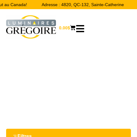
out au Canada!
Adresse : 4820, QC-132, Sainte-Catherine
0.00
$
5.91''
Accueil
/ Product Largeur / 5.91''
Filtres