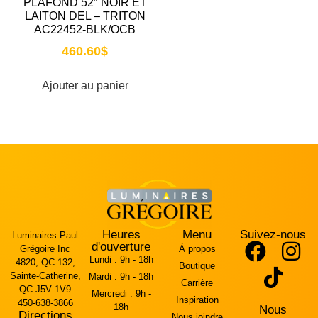
PLAFOND 52″ NOIR ET
LAITON DEL – TRITON
AC22452-BLK/OCB
460.60
$
Ajouter au panier
Heures
Menu
Suivez-nous
Luminaires Paul
d'ouverture
Grégoire Inc
À propos
Lundi :
9h - 18h
4820, QC-132,
Boutique
Sainte-Catherine,
Mardi :
9h - 18h
Carrière
QC J5V 1V9
Mercredi :
9h -
Inspiration
450-638-3866
18h
Nous
Directions
Nous joindre