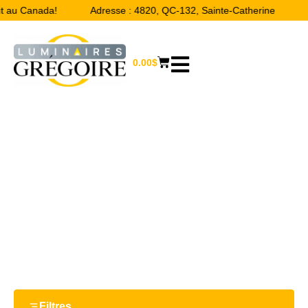
ut au Canada!
Adresse : 4820, QC-132, Sainte-Catherine
0.00
$
52''
Accueil
/ Product Largeur / 52''
Filtres