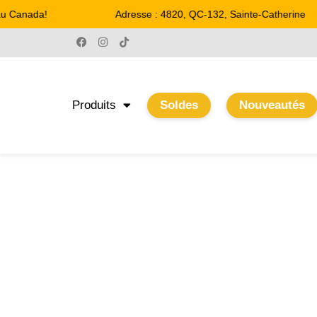
u Canada!
Adresse : 4820, QC-132, Sainte-Catherine
Produits
Soldes
Nouveautés
8.66"
Accueil
/ Product Largeur / 8.66"