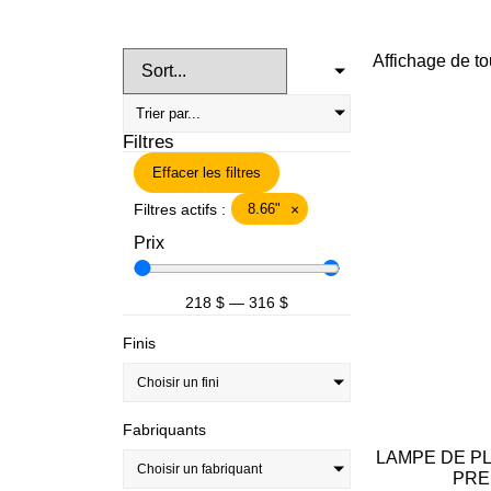
Affichage de to
Filtres
Effacer les filtres
Filtres actifs :
8.66"
×
Prix
218
$
—
316
$
Finis
Choisir un fini
Fabriquants
LAMPE DE P
Choisir un fabriquant
PRE