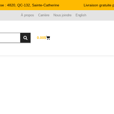
 : 4820, QC-132, Sainte-Catherine
Livraison gratuite p
À propos
Carrière
Nous joindre
English
0.00
$