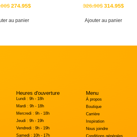
.00
$
274.95
$
326.90
$
314.95
$
uter au panier
Ajouter au panier
Heures d'ouverture
Menu
Lundi :
9h - 18h
À propos
Mardi :
9h - 18h
Boutique
Mercredi :
9h - 18h
Carrière
Jeudi :
9h - 19h
Inspiration
Vendredi :
9h - 19h
Nous joindre
Samedi :
10h - 17h
Conditions générales