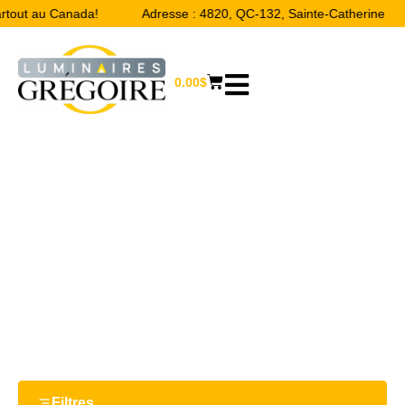
artout au Canada!
Adresse : 4820, QC-132, Sainte-Catherine
0.00
$
9.06''
Accueil
/ Product Largeur / 9.06''
Filtres