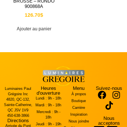
BROSSÉ – RONDO
900868A
126.70
$
Ajouter au panier
Heures
Menu
Suivez-nous
Luminaires Paul
d'ouverture
Grégoire Inc
À propos
Lundi :
9h - 18h
4820, QC-132,
Boutique
Sainte-Catherine,
Mardi :
9h - 18h
Carrière
QC J5V 1V9
Mercredi :
9h -
Inspiration
450-638-3866
18h
Nous
Directions
Nous joindre
acceptons
Jeudi :
9h - 19h
Arrivée du Pont