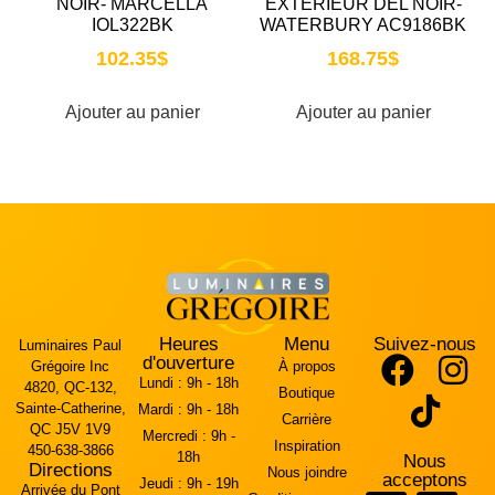
NOIR- MARCELLA
EXTÉRIEUR DEL NOIR-
IOL322BK
WATERBURY AC9186BK
102.35
$
168.75
$
Ajouter au panier
Ajouter au panier
Heures
Menu
Suivez-nous
Luminaires Paul
d'ouverture
Grégoire Inc
À propos
Lundi :
9h - 18h
4820, QC-132,
Boutique
Sainte-Catherine,
Mardi :
9h - 18h
Carrière
QC J5V 1V9
Mercredi :
9h -
Inspiration
450-638-3866
18h
Nous
Directions
Nous joindre
acceptons
Jeudi :
9h - 19h
Arrivée du Pont