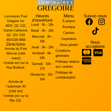
Heures
Menu
Suivez-nous
Luminaires Paul
d'ouverture
Grégoire Inc
À propos
Lundi :
9h - 18h
4820, QC-132,
Boutique
Sainte-Catherine,
Mardi :
9h - 18h
Carrière
QC J5V 1V9
Mercredi :
9h -
Inspiration
450-638-3866
18h
Nous
Directions
Nous joindre
acceptons
Jeudi :
9h - 19h
Arrivée du Pont
Conditions
Vendredi :
9h -
Mercier (côté
générales
19h
ouest)
Politique relative
l’entrée est sur la
Samedi :
10h -
aux cookies
Rue Brébeuf.
17h
Politique de
Dimanche :
11h -
confidentialité
16h
Arrivée de
l’autoroute 30
(côté est)
l’entrée est sur la
Rte 132.