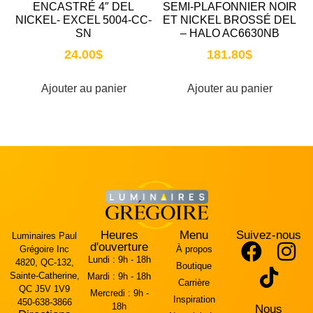
ENCASTRÉ 4″ DEL
SEMI-PLAFONNIER NOIR
NICKEL- EXCEL 5004-CC-
ET NICKEL BROSSÉ DEL
SN
– HALO AC6630NB
24.00
$
181.80
$
Ajouter au panier
Ajouter au panier
Heures
Menu
Suivez-nous
Luminaires Paul
d'ouverture
Grégoire Inc
À propos
Lundi :
9h - 18h
4820, QC-132,
Boutique
Sainte-Catherine,
Mardi :
9h - 18h
Carrière
QC J5V 1V9
Mercredi :
9h -
Inspiration
450-638-3866
18h
Nous