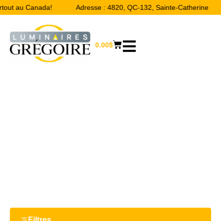
rtout au Canada!
Adresse : 4820, QC-132, Sainte-Catherine
0.00
$
11 W
Accueil
/ Product Watts / 11 W
Filtres