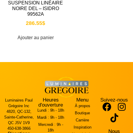
SUSPENSION LINÉAIRE
NOIRE DEL – ISIDRO
99562A
286.55
$
Ajouter au panier
Heures
Menu
Suivez-nous
Luminaires Paul
d'ouverture
Grégoire Inc
À propos
Lundi :
9h - 18h
4820, QC-132,
Boutique
Sainte-Catherine,
Mardi :
9h - 18h
Carrière
QC J5V 1V9
Mercredi :
9h -
Inspiration
450-638-3866
18h
Nous