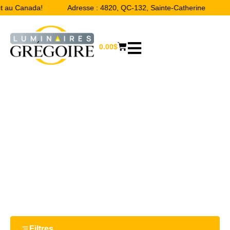
ut au Canada!
Adresse : 4820, QC-132, Sainte-Catherine
0.00
$
27 W
Accueil
/ Product Watts / 27 W
Filtres