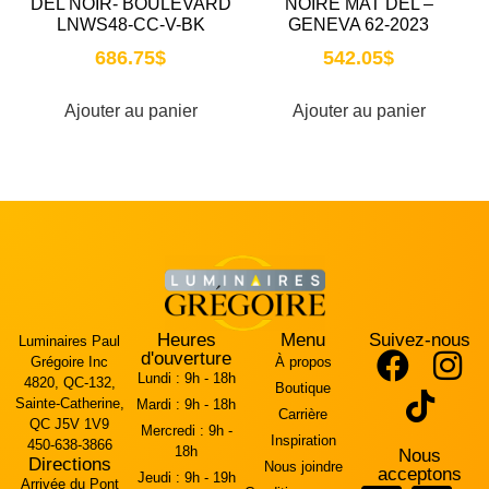
DEL NOIR- BOULEVARD
NOIRE MAT DEL –
LNWS48-CC-V-BK
GENEVA 62-2023
686.75
$
542.05
$
Ajouter au panier
Ajouter au panier
Heures
Menu
Suivez-nous
Luminaires Paul
d'ouverture
Grégoire Inc
À propos
Lundi :
9h - 18h
4820, QC-132,
Boutique
Sainte-Catherine,
Mardi :
9h - 18h
Carrière
QC J5V 1V9
Mercredi :
9h -
Inspiration
450-638-3866
18h
Nous
Directions
Nous joindre
acceptons
Jeudi :
9h - 19h
Arrivée du Pont