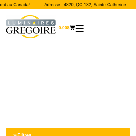
tout au Canada!
Adresse : 4820, QC-132, Sainte-Catherine
0.00
$
47 W
Accueil
/ Product Watts / 47 W
Filtres