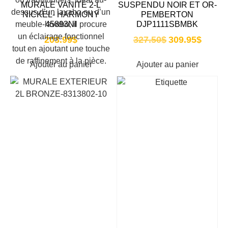
MURALE VANITÉ 2-L
SUSPENDU NOIR ET OR-
NICKEL- HARMONY
PEMBERTON
45893NI
DJP1111SBMBK
203.99
$
327.50
$
309.95
$
Ajouter au panier
Ajouter au panier