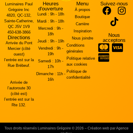
Heures
Menu
Suivez-nous
Luminaires Paul
d'ouverture
Grégoire Inc
À propos
Lundi :
9h - 18h
4820, QC-132,
Boutique
Sainte-Catherine,
Mardi :
9h - 18h
Carrière
QC J5V 1V9
Mercredi :
9h -
Inspiration
450-638-3866
18h
Nous
Directions
Nous joindre
acceptons
Jeudi :
9h - 19h
Arrivée du Pont
Conditions
Vendredi :
9h -
Mercier (côté
générales
19h
ouest)
Politique relative
l’entrée est sur la
Samedi :
10h -
aux cookies
Rue Brébeuf.
17h
Politique de
Dimanche :
11h -
confidentialité
16h
Arrivée de
l’autoroute 30
(côté est)
l’entrée est sur la
Rte 132.
Tous droits réservés Luminaires Grégoire © 2026 – Création web par Agence