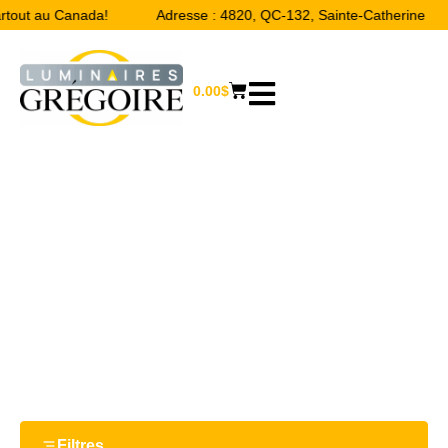
artout au Canada!
Adresse : 4820, QC-132, Sainte-Catherine
0.00
$
82 W
Accueil
/ Product Watts / 82 W
Filtres