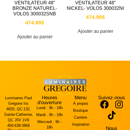
VENTILATEUR 48″
VENTILATEUR 48″
BRONZE NATUREL-
NICKEL- VOLOS 300032NI
VOLOS 300032SNB
474.99
$
474.99
$
Ajouter au panier
Ajouter au panier
Heures
Menu
Suivez-nous
Luminaires Paul
d'ouverture
Grégoire Inc
À propos
Lundi :
9h - 18h
4820, QC-132,
Boutique
Sainte-Catherine,
Mardi :
9h - 18h
Carrière
QC J5V 1V9
Mercredi :
9h -
Inspiration
450-638-3866
18h
Nous