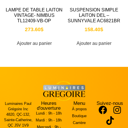
LAMPE DE TABLE LAITON
SUSPENSION SIMPLE
VINTAGE- NIMBUS
LAITON DEL –
TL12409-VB-OP
SUNNYVALE AC6821BR
273.60
$
158.40
$
Ajouter au panier
Ajouter au panier
Heures
Menu
Suivez-nous
Luminaires Paul
d'ouverture
Grégoire Inc
À propos
Lundi :
9h - 18h
4820, QC-132,
Boutique
Sainte-Catherine,
Mardi :
9h - 18h
Carrière
QC J5V 1V9
Mercredi :
9h -