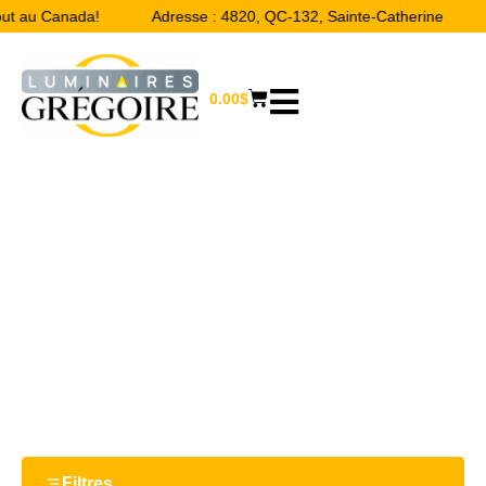
out au Canada!
Adresse : 4820, QC-132, Sainte-Catherine
0.00
$
9 W
Accueil
/ Product Watts / 9 W
Filtres