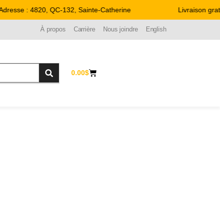
dresse : 4820, QC-132, Sainte-Catherine
Livraison grat
À propos
Carrière
Nous joindre
English
0.00
$