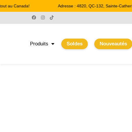
tout au Canada!
Adresse : 4820, QC-132, Sainte-Catheri
Produits
Soldes
Nouveautés
TEST
Accueil
/
Boutique
/ Test