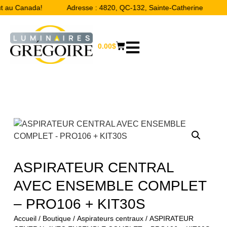
t au Canada!
Adresse : 4820, QC-132, Sainte-Catherine
L
0.00
$
ASPIRATEUR CENTRAL
AVEC ENSEMBLE COMPLET
– PRO106 + KIT30S
Accueil
/
Boutique
/
Aspirateurs centraux
/ ASPIRATEUR