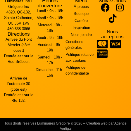
Heures
Menu
Suivez-nous
Luminaires Paul
d'ouverture
Grégoire Inc
À propos
Lundi :
9h - 18h
4820, QC-132,
Boutique
Sainte-Catherine,
Mardi :
9h - 18h
Carrière
QC J5V 1V9
Mercredi :
9h -
Inspiration
450-638-3866
18h
Nous
Directions
Nous joindre
acceptons
Jeudi :
9h - 19h
Arrivée du Pont
Conditions
Vendredi :
9h -
Mercier (côté
générales
19h
ouest)
Politique relative
l’entrée est sur la
Samedi :
10h -
aux cookies
Rue Brébeuf.
17h
Politique de
Dimanche :
11h -
confidentialité
16h
Arrivée de
l’autoroute 30
(côté est)
l’entrée est sur la
Rte 132.
Tous droits réservés Luminaires Grégoire © 2026 – Création web par Agence
Vertiga