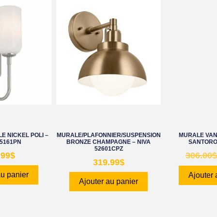
E NICKEL POLI –
MURALE/PLAFONNIER/SUSPENSION
MURALE VANI
55161PN
BRONZE CHAMPAGNE – NIVA
SANTORO 
52601CPZ
.99
$
306.00
$
319.99
$
au panier
Ajouter 
Ajouter au panier