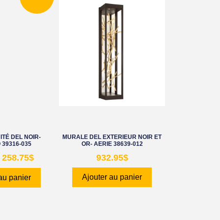
TÉ DEL NOIR-
MURALE DEL EXTERIEUR NOIR ET
39316-035
OR- AERIE 38639-012
258.75
$
932.95
$
Ajouter au panier
au panier