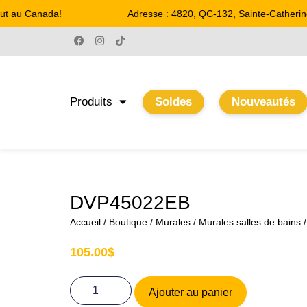
t au Canada!
Adresse : 4820, QC-132, Sainte-Catherine
Produits
Soldes
Nouveautés
DVP45022EB
Accueil
/
Boutique
/
Murales
/
Murales salles de bains
/
105.00
$
Ajouter au panier