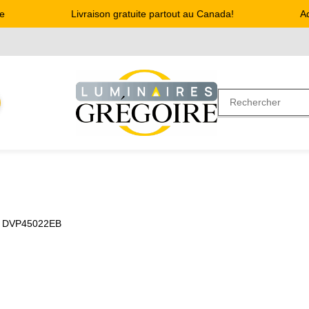
Livraison gratuite partout au Canada!
Adre
 DVP45022EB