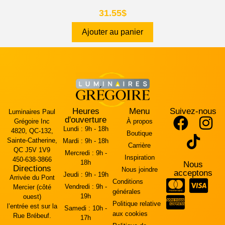
31.55
$
Ajouter au panier
Heures
Menu
Suivez-nous
Luminaires Paul
d'ouverture
Grégoire Inc
À propos
Lundi :
9h - 18h
4820, QC-132,
Boutique
Sainte-Catherine,
Mardi :
9h - 18h
Carrière
QC J5V 1V9
Mercredi :
9h -
Inspiration
450-638-3866
18h
Nous
Directions
Nous joindre
acceptons
Jeudi :
9h - 19h
Arrivée du Pont
Conditions
Vendredi :
9h -
Mercier (côté
générales
19h
ouest)
Politique relative
l’entrée est sur la
Samedi :
10h -
aux cookies
Rue Brébeuf.
17h