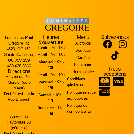
Heures
Menu
Suivez-nous
Luminaires Paul
d'ouverture
Grégoire Inc
À propos
Lundi :
9h - 18h
4820, QC-132,
Boutique
Sainte-Catherine,
Mardi :
9h - 18h
Carrière
QC J5V 1V9
Mercredi :
9h -
Inspiration
450-638-3866
18h
Nous
Directions
Nous joindre
acceptons
Jeudi :
9h - 19h
Arrivée du Pont
Conditions
Vendredi :
9h -
Mercier (côté
générales
19h
ouest)
Politique relative
l’entrée est sur la
Samedi :
10h -
aux cookies
Rue Brébeuf.
17h
Politique de
Dimanche :
11h -
confidentialité
16h
Arrivée de
l’autoroute 30
(côté est)
l’entrée est sur la