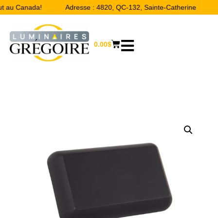
ut au Canada!
Adresse : 4820, QC-132, Sainte-Catherine
0.00
$