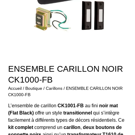
ENSEMBLE CARILLON NOIR
CK1000-FB
Accueil
/
Boutique
/
Carillons
/ ENSEMBLE CARILLON NOIR
CK1000-FB
L’ensemble de carillon
CK1001-FB
au fini
noir mat
(Flat Black)
offre un style
transitionnel
qui s’intègre
facilement à différents types de décors résidentiels. Ce
kit complet
comprend un
carillon
,
deux boutons de
sonnette noirs
ainsi qu’un
transformateur T1610 de