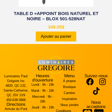
TABLE D »APPOINT BOIS NATUREL ET
NOIRE – BLOX 501-528NAT
349.05
$
Ajouter au panier
Heures
Menu
Suivez-nous
Luminaires Paul
d'ouverture
Grégoire Inc
À propos
Lundi :
9h - 18h
4820, QC-132,
Boutique
Sainte-Catherine,
Mardi :
9h - 18h
Carrière
QC J5V 1V9
Mercredi :
9h -
Inspiration
450-638-3866
18h
Nous
Directions
Nous joindre
acceptons
Jeudi :
9h - 19h
Arrivée du Pont
Conditions