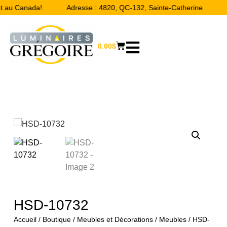
t au Canada!
Adresse : 4820, QC-132, Sainte-Catherine
L
0.00
$
HSD-10732
Accueil
/
Boutique
/
Meubles et Décorations
/
Meubles
/ HSD-