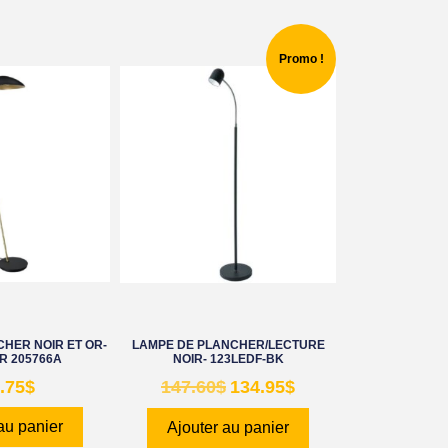
Promo !
HER NOIR ET OR-
LAMPE DE PLANCHER/LECTURE
R 205766A
NOIR- 123LEDF-BK
.75
$
147.60
$
134.95
$
au panier
Ajouter au panier