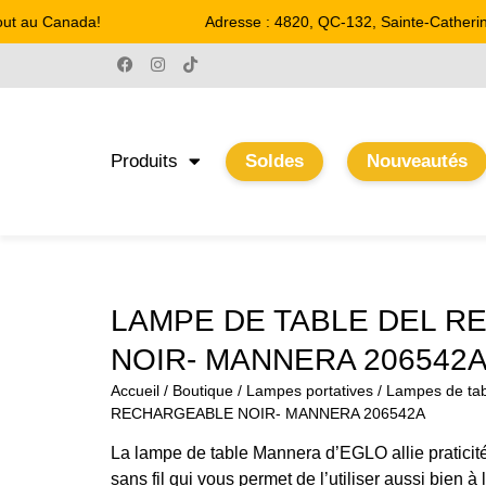
ut au Canada!
Adresse : 4820, QC-132, Sainte-Catherine
Produits
Soldes
Nouveautés
LAMPE DE TABLE DEL 
NOIR- MANNERA 206542
Accueil
/
Boutique
/
Lampes portatives
/
Lampes de tab
RECHARGEABLE NOIR- MANNERA 206542A
La lampe de table Mannera d’EGLO allie praticit
sans fil qui vous permet de l’utiliser aussi bien à l