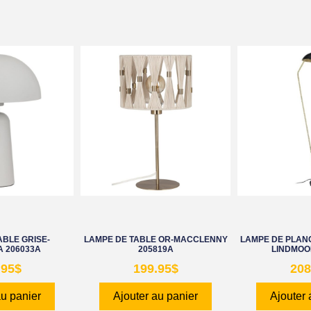
ABLE GRISE-
LAMPE DE TABLE OR-MACCLENNY
LAMPE DE PLANC
 206033A
205819A
LINDMOO
.95
$
199.95
$
208
au panier
Ajouter au panier
Ajouter 