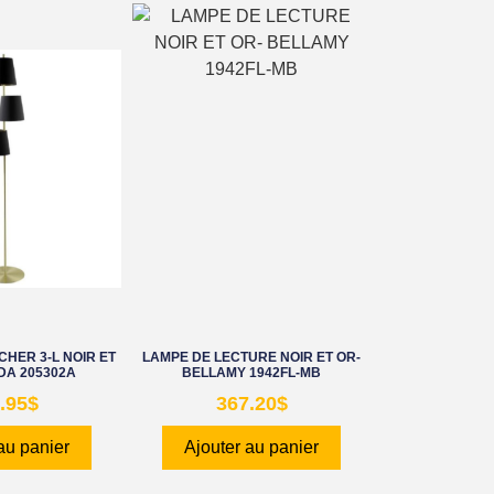
HER 3-L NOIR ET
LAMPE DE LECTURE NOIR ET OR-
DA 205302A
BELLAMY 1942FL-MB
.95
$
367.20
$
au panier
Ajouter au panier