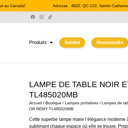
t au Canada!
Adresse : 4820, QC-132, Sainte-Catherine
Produits
Soldes
Nouveautés
LAMPE DE TABLE NOIR 
TL485020MB
Accueil
/
Boutique
/
Lampes portatives
/
Lampes de tab
OR REMY TL485020MB
Cette superbe lampe marie l’élégance moderne à
sublimant chaque espace où elle se trouve. Pro