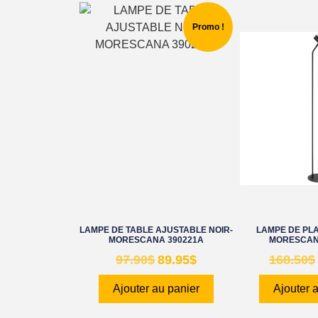
Promo !
LAMPE DE TABLE AJUSTABLE NOIR-
LAMPE DE PL
MORESCANA 390221A
MORESCAN
97.90
$
89.95
$
168.50
$
Ajouter au panier
Ajouter 