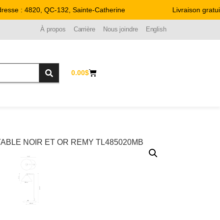
sse : 4820, QC-132, Sainte-Catherine
Livraison gratuite
À propos
Carrière
Nous joindre
English
0.00
$