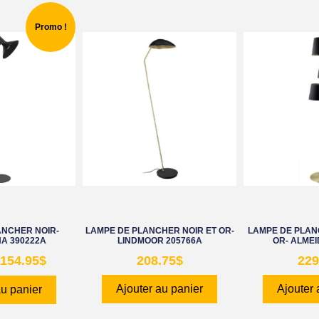
Promo !
ANCHER NOIR-
LAMPE DE PLANCHER NOIR ET OR-
LAMPE DE PLANC
A 390222A
LINDMOOR 205766A
OR- ALMEI
154.95
$
208.75
$
229
Ajouter au panier
Ajouter 
au panier