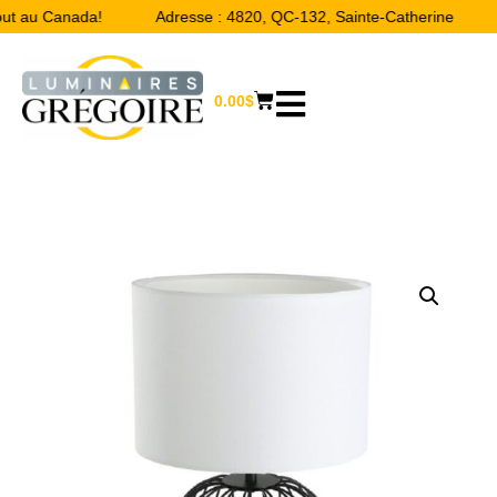
ut au Canada!
Adresse : 4820, QC-132, Sainte-Catherine
0.00
$