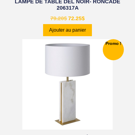
LAMPE DE TABLE DEL NOIR- RONCADE
206317A
79.20
$
72.25
$
Ajouter au panier
Promo !