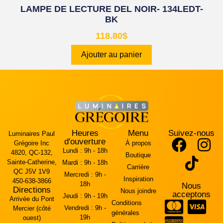
LAMPE DE LECTURE DEL NOIR- 134LEDT-
BK
118.80
$
Ajouter au panier
Heures
Menu
Suivez-nous
Luminaires Paul
d'ouverture
Grégoire Inc
À propos
Lundi :
9h - 18h
4820, QC-132,
Boutique
Sainte-Catherine,
Mardi :
9h - 18h
Carrière
QC J5V 1V9
Mercredi :
9h -
Inspiration
450-638-3866
18h
Nous
Directions
Nous joindre
acceptons
Jeudi :
9h - 19h
Arrivée du Pont
Conditions
Vendredi :
9h -
Mercier (côté
générales
19h
ouest)