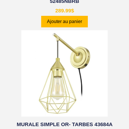
52485NBRB
289.99
$
Ajouter au panier
MURALE SIMPLE OR- TARBES 43684A