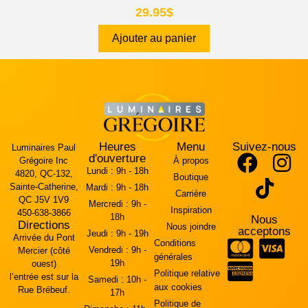
29.95
$
Ajouter au panier
Heures
Menu
Suivez-nous
Luminaires Paul
d'ouverture
Grégoire Inc
À propos
Lundi :
9h - 18h
4820, QC-132,
Boutique
Sainte-Catherine,
Mardi :
9h - 18h
Carrière
QC J5V 1V9
Mercredi :
9h -
Inspiration
450-638-3866
18h
Nous
Directions
Nous joindre
acceptons
Jeudi :
9h - 19h
Arrivée du Pont
Conditions
Vendredi :
9h -
Mercier (côté
générales
19h
ouest)
Politique relative
l’entrée est sur la
Samedi :
10h -
aux cookies
Rue Brébeuf.
17h
Politique de