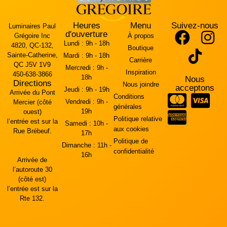
Heures
Menu
Suivez-nous
Luminaires Paul
d'ouverture
Grégoire Inc
À propos
Lundi :
9h - 18h
4820, QC-132,
Boutique
Sainte-Catherine,
Mardi :
9h - 18h
Carrière
QC J5V 1V9
Mercredi :
9h -
Inspiration
450-638-3866
18h
Nous
Directions
Nous joindre
acceptons
Jeudi :
9h - 19h
Arrivée du Pont
Conditions
Vendredi :
9h -
Mercier (côté
générales
19h
ouest)
Politique relative
l’entrée est sur la
Samedi :
10h -
aux cookies
Rue Brébeuf.
17h
Politique de
Dimanche :
11h -
confidentialité
16h
Arrivée de
l’autoroute 30
(côté est)
l’entrée est sur la
Rte 132.