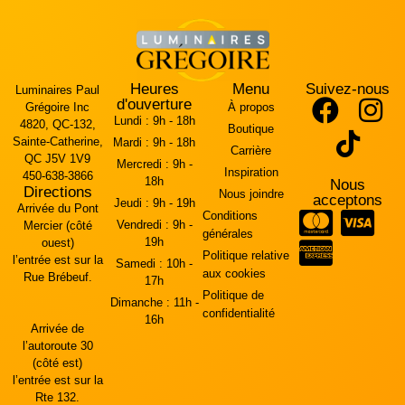
Heures
Menu
Suivez-nous
Luminaires Paul
d'ouverture
Grégoire Inc
À propos
Lundi :
9h - 18h
4820, QC-132,
Boutique
Sainte-Catherine,
Mardi :
9h - 18h
Carrière
QC J5V 1V9
Mercredi :
9h -
Inspiration
450-638-3866
18h
Nous
Directions
Nous joindre
acceptons
Jeudi :
9h - 19h
Arrivée du Pont
Conditions
Vendredi :
9h -
Mercier (côté
générales
19h
ouest)
Politique relative
l’entrée est sur la
Samedi :
10h -
aux cookies
Rue Brébeuf.
17h
Politique de
Dimanche :
11h -
confidentialité
16h
Arrivée de
l’autoroute 30
(côté est)
l’entrée est sur la
Rte 132.