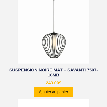
SUSPENSION NOIRE MAT – SAVANTI 7507-
18MB
243.00
$
Ajouter au panier