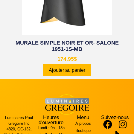
MURALE SIMPLE NOIR ET OR- SALONE
1951-1S-MB
174.95
$
Ajouter au panier
Heures
Menu
Suivez-nous
Luminaires Paul
d'ouverture
Grégoire Inc
À propos
Lundi :
9h - 18h
4820, QC-132,
Boutique