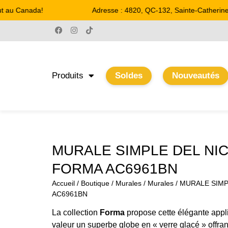
 au Canada!
Adresse : 4820, QC-132, Sainte-Catherine
Produits
Soldes
Nouveautés
MURALE SIMPLE DEL NI
FORMA AC6961BN
Accueil
/
Boutique
/
Murales
/
Murales
/ MURALE SIMP
AC6961BN
La collection
Forma
propose cette élégante appl
valeur un superbe globe en « verre glacé » offrant u