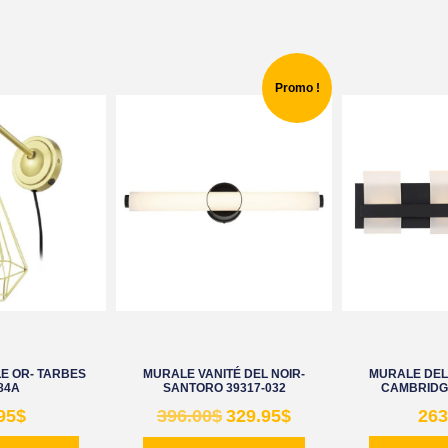
Promo !
E OR- TARBES
MURALE VANITÉ DEL NOIR-
MURALE DEL 
84A
SANTORO 39317-032
CAMBRIDGE
95
$
396.00
$
329.95
$
263